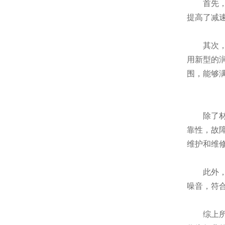
首先，西
提高了减
其次，技
用新型的
围，能够
除了材料
靠性，故
维护和维
此外，设
噪音，符
综上所述