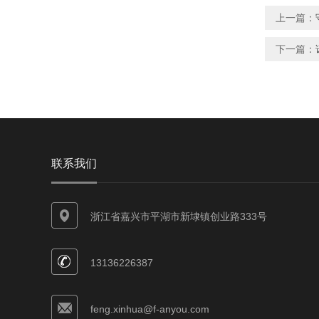
上一篇：
下一篇：
联系我们
浙江省嘉兴市平湖市新埭镇创业路333号
13136226387
feng.xinhua@f-anyou.com