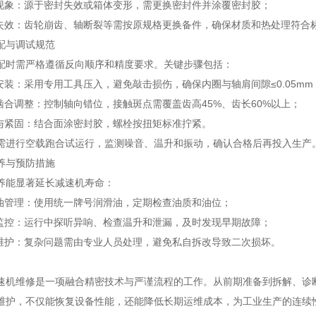
象：源于密封失效或箱体变形，需更换密封件并涂覆密封胶；
效：齿轮崩齿、轴断裂等需按原规格更换备件，确保材质和热处理符合
与调试规范
需严格遵循反向顺序和精度要求。关键步骤包括：
装：采用专用工具压入，避免敲击损伤，确保内圈与轴肩间隙≤0.05mm
合调整：控制轴向错位，接触斑点需覆盖齿高45%、齿长60%以上；
紧固：结合面涂密封胶，螺栓按扭矩标准拧紧。
行空载跑合试运行，监测噪音、温升和振动，确认合格后再投入生产
与预防措施
能显著延长减速机寿命：
管理：使用统一牌号润滑油，定期检查油质和油位；
控：运行中探听异响、检查温升和泄漏，及时发现早期故障；
护：复杂问题需由专业人员处理，避免私自拆改导致二次损坏。
维修是一项融合精密技术与严谨流程的工作。从前期准备到拆解、诊断
维护，不仅能恢复设备性能，还能降低长期运维成本，为工业生产的连续