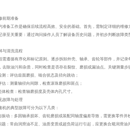
前期准备
备工作是确保后续流程高效、安全的基础。首先，需制定详细的维修方
记录至关重要：通过询问操作人员了解设备历史问题，并初步判断故障类
与清洗流程
遵循有序化和标记原则。逐步拆卸外壳、轴承、齿轮等部件，并记录每
，去除油污和杂质，同时检查是否存在裂纹、磨损或漏油点。关键测量步
测：评估齿面磨损、啮合状态及径向跳动；
估：测量轴径向间隙，检查滚珠磨损和斑点；
体检查：检查轴磨损度及壳体内孔尺寸。
故障与处理
机的典型故障可分为以下几类：
振动：多因轴承损坏、齿轮磨损或装配同轴度偏差导致，需更换零件并
题：常由润滑油不足、油质变质或超负荷运行引起，应更换合规润滑油