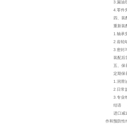
3.漏油现
4.零件失
四、装配
重新装配时
1.轴承安
2.齿轮啮
3.密封与
装配后需进
五、保养
定期保养
1.润滑油
2.日常监
3.专业维
结语
进口减速机
作和预防性