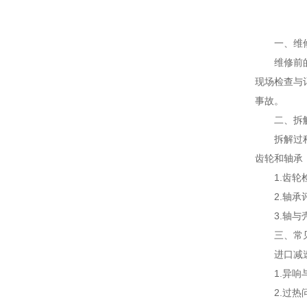
一、维修
维修前的准
现场检查与
事故。
二、拆解
拆解过程需
齿轮和轴承
1.齿轮检
2.轴承评
3.轴与壳
三、常见
进口减速
1.异响与
2.过热问