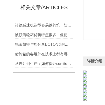
相关文章/ARTICLES
诺德减速机选型容易踩的坑：防水等级选低了，户外用半年就废
波顿齿轮箱优势特点很多，但使用一定要符合条件并及时维护
锐莱凯特与您分享BOTON齿轮箱的制造技术
齿轮箱的各组件在技术上都有哪些要求？
详情介绍
从设计到生产：如何保证sumitomo减速机的质量与可靠性？