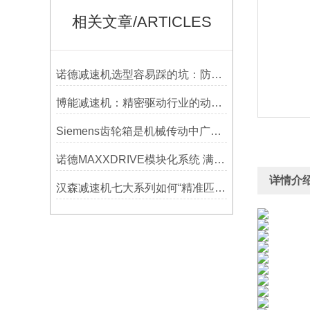
相关文章/ARTICLES
诺德减速机选型容易踩的坑：防水等级选低了，户外用半年就废
博能减速机：精密驱动行业的动力源泉
Siemens齿轮箱是机械传动中广泛应用的部件
诺德MAXXDRIVE模块化系统 满足高要求的重型驱动系统
详情介
汉森减速机七大系列如何“精准匹配”应用场景