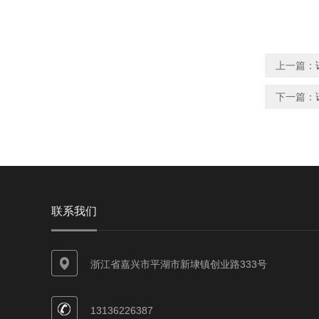
上一篇：
下一篇：
联系我们
浙江省嘉兴市平湖市新埭镇创业路333号
13136226387