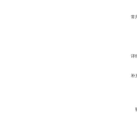
常
详
补