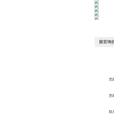
留言询
您
您
联