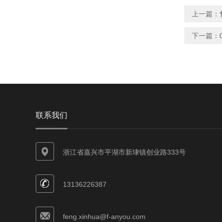
上一篇：
下一篇：
联系我们
浙江省嘉兴市平湖市新埭镇创业路333号
13136226387
feng.xinhua@f-anyou.com