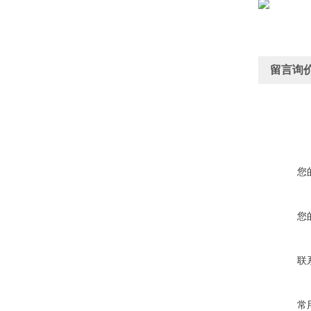
留言询
您
您
联
常