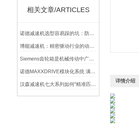
相关文章/ARTICLES
诺德减速机选型容易踩的坑：防水等级选低了，户外用半年就废
博能减速机：精密驱动行业的动力源泉
Siemens齿轮箱是机械传动中广泛应用的部件
诺德MAXXDRIVE模块化系统 满足高要求的重型驱动系统
详情介绍
汉森减速机七大系列如何“精准匹配”应用场景