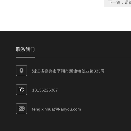
下一篇：
诺德
联系我们
浙江省嘉兴市平湖市新埭镇创业路333号
13136226387
feng.xinhua@f-anyou.com