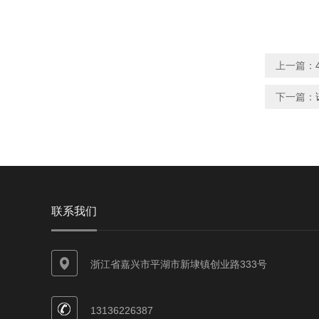
上一篇：
下一篇：
联系我们
浙江省嘉兴市平湖市新埭镇创业路333号
13136226387