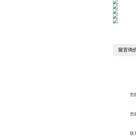
留言询
您
您
联