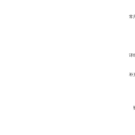
常
详
补