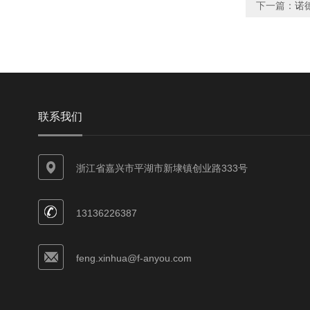
下一篇：
诺德
联系我们
浙江省嘉兴市平湖市新埭镇创业路333号
13136226387
feng.xinhua@f-anyou.com