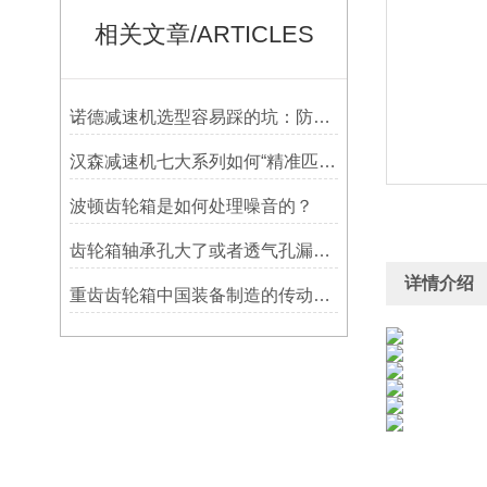
相关文章/ARTICLES
诺德减速机选型容易踩的坑：防水等级选低了，户外用半年就废
汉森减速机七大系列如何“精准匹配”应用场景
波顿齿轮箱是如何处理噪音的？
齿轮箱轴承孔大了或者透气孔漏油要怎么处理？
详情介绍
重齿齿轮箱中国装备制造的传动脊梁