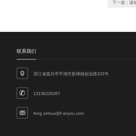
下一篇：
诺德
联系我们
浙江省嘉兴市平湖市新埭镇创业路333号
13136226387
feng.xinhua@f-anyou.com