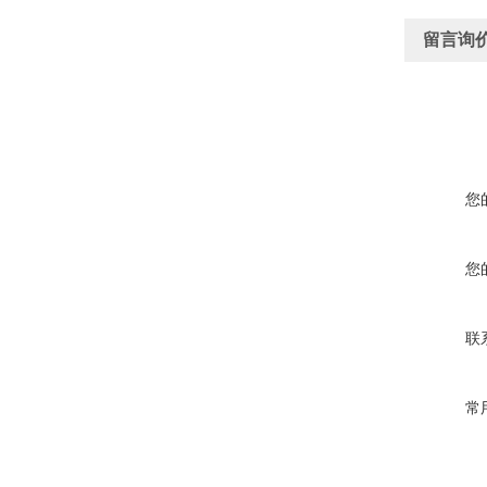
留言询
您
您
联
常