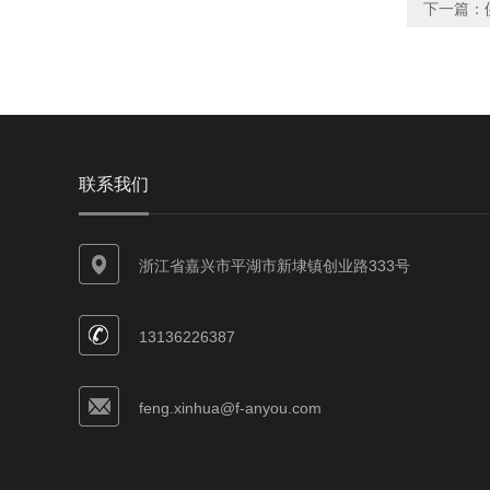
下一篇：
联系我们
浙江省嘉兴市平湖市新埭镇创业路333号
13136226387
feng.xinhua@f-anyou.com