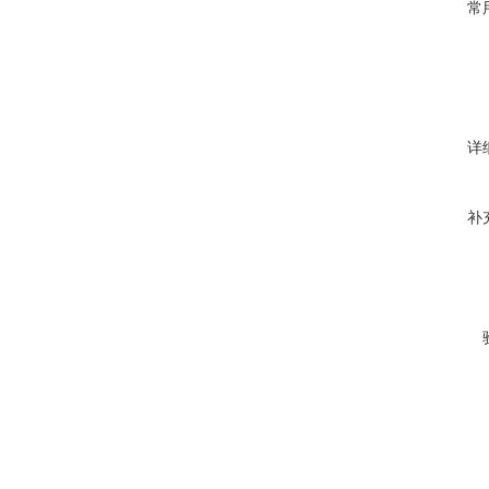
常
详
补