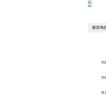
留言询
您
您
联