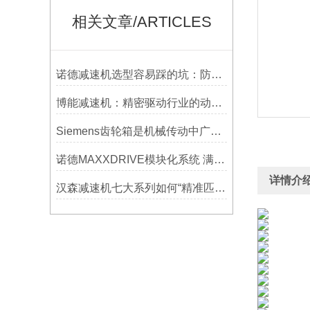
相关文章/ARTICLES
诺德减速机选型容易踩的坑：防水等级选低了，户外用半年就废
博能减速机：精密驱动行业的动力源泉
Siemens齿轮箱是机械传动中广泛应用的部件
诺德MAXXDRIVE模块化系统 满足高要求的重型驱动系统
详情介
汉森减速机七大系列如何“精准匹配”应用场景