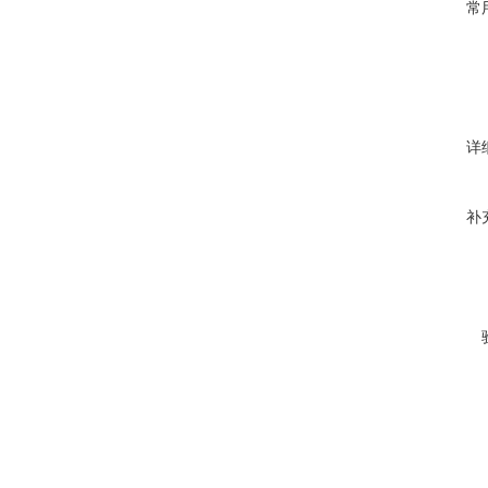
常
详
补