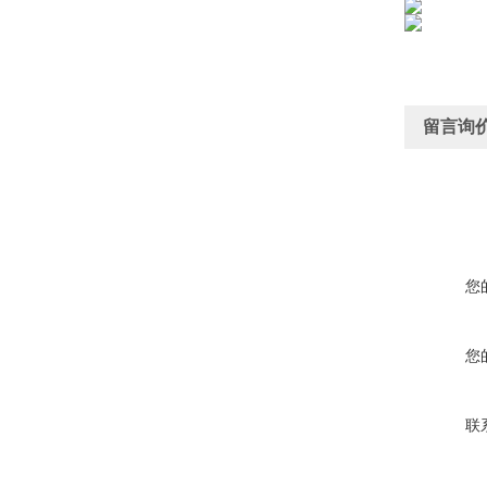
留言询
您
您
联