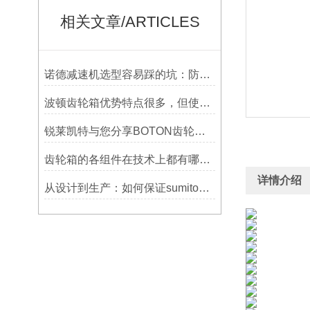
相关文章/ARTICLES
诺德减速机选型容易踩的坑：防水等级选低了，户外用半年就废
波顿齿轮箱优势特点很多，但使用一定要符合条件并及时维护
锐莱凯特与您分享BOTON齿轮箱的制造技术
齿轮箱的各组件在技术上都有哪些要求？
详情介绍
从设计到生产：如何保证sumitomo减速机的质量与可靠性？