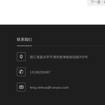
下一篇：
联系我们
浙江省嘉兴市平湖市新埭镇创业路333号
13136226387
feng.xinhua@f-anyou.com