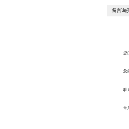
留言询
您
您
联
常