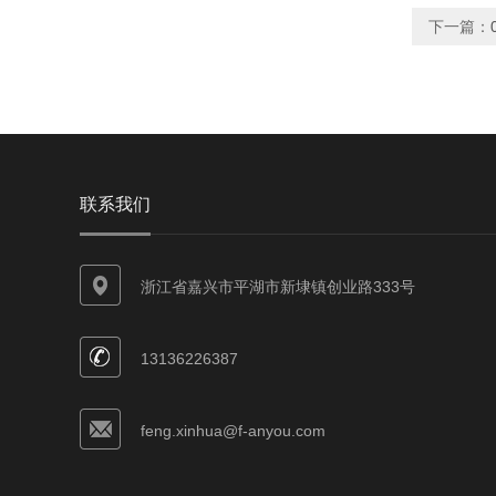
下一篇：
联系我们
浙江省嘉兴市平湖市新埭镇创业路333号
13136226387
feng.xinhua@f-anyou.com