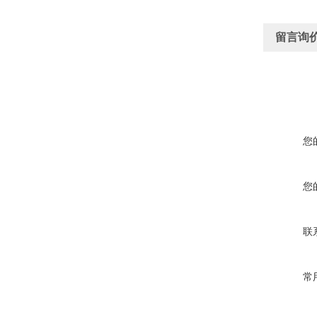
留言询
您
您
联
常