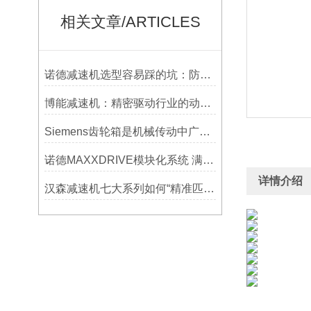
相关文章/ARTICLES
诺德减速机选型容易踩的坑：防水等级选低了，户外用半年就废
博能减速机：精密驱动行业的动力源泉
Siemens齿轮箱是机械传动中广泛应用的部件
诺德MAXXDRIVE模块化系统 满足高要求的重型驱动系统
详情介绍
汉森减速机七大系列如何“精准匹配”应用场景