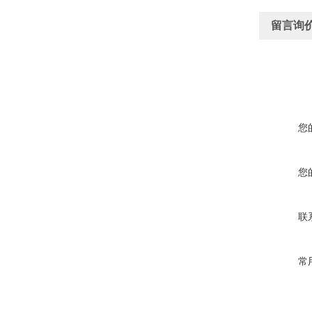
留言询
您
您
联
常