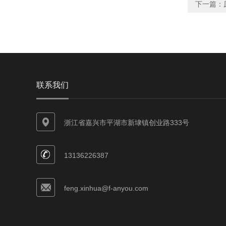
下一篇：
联系我们
浙江省嘉兴市平湖市新埭镇创业路333号
13136226387
feng.xinhua@f-anyou.com