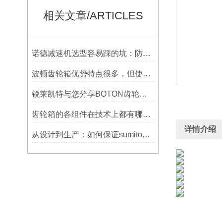
相关文章/ARTICLES
诺德减速机选型容易踩的坑：防水等级选低了，户外用半年就废
波顿齿轮箱优势特点很多，但使用一定要符合条件并及时维护
锐莱凯特与您分享BOTON齿轮箱的制造技术
齿轮箱的各组件在技术上都有哪些要求？
详情介绍
从设计到生产：如何保证sumitomo减速机的质量与可靠性？