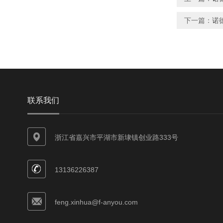
下一篇：
诺德
联系我们
浙江省嘉兴市平湖市新埭镇创业路333号
13136226387
feng.xinhua@f-anyou.com