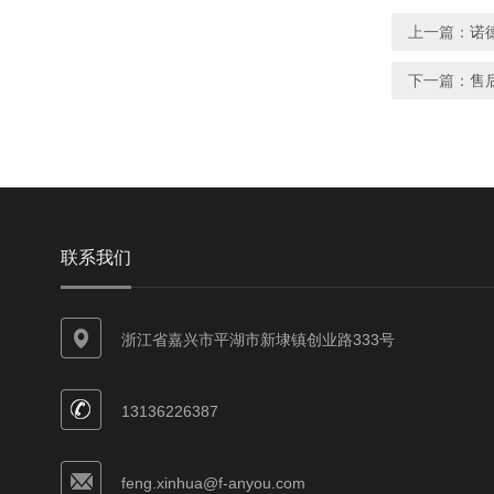
上一篇：
诺德
下一篇：
售
联系我们
浙江省嘉兴市平湖市新埭镇创业路333号
13136226387
feng.xinhua@f-anyou.com